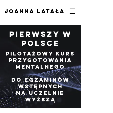
Joanna Latała
Pierwszy w
Polsce
Pilotażowy kurs
przygotowania
mentalnego
do egzaminów
wstępnych
na uczelnie
wyższą