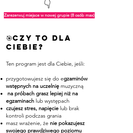
👇
Zarezerwuj miejsce w nowej grupie (8 osób max)
🎯Czy to dla
Ciebie?
Ten program jest dla Ciebie, jeśli:
przygotowujesz się do e
gzaminów
wstępnych na uczelnię
muzyczną
na próbach grasz lepiej niż na
egzaminach
lub występach
czujesz stres, napięcie
lub brak
kontroli podczas grania
masz wrażenie, że
nie pokazujesz
swojego prawdziwego poziomu