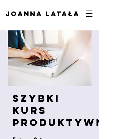
Joanna Latała
Szybki
kurs
produktywności
5 Days
8 Steps