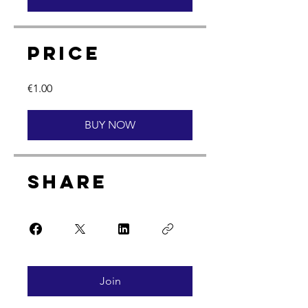
price
€1.00
BUY NOW
Share
Join