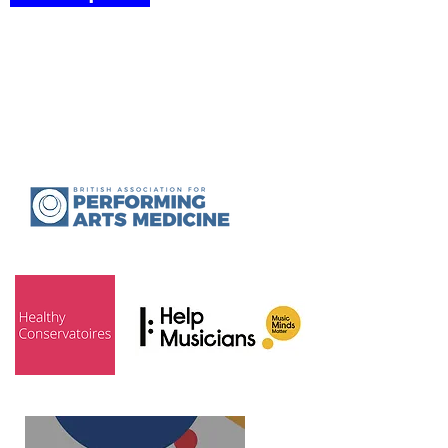
Actively or
passively
participates in
programS: