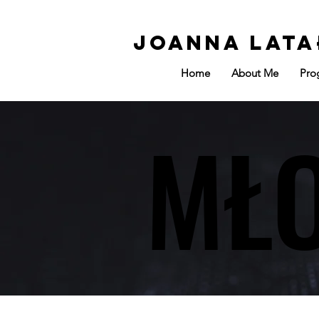
Joanna Lata
Home
About Me
Pro
MŁ
MŁ