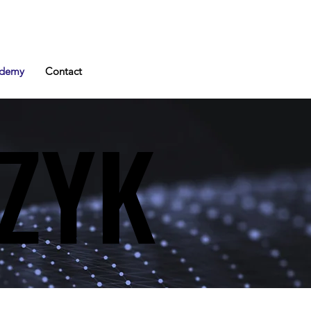
demy
Contact
ZYK
ZYK