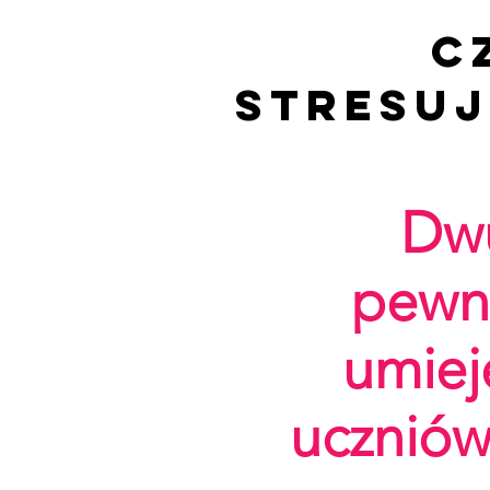
C
stresuj
Dwu
pewno
umiej
uczniów