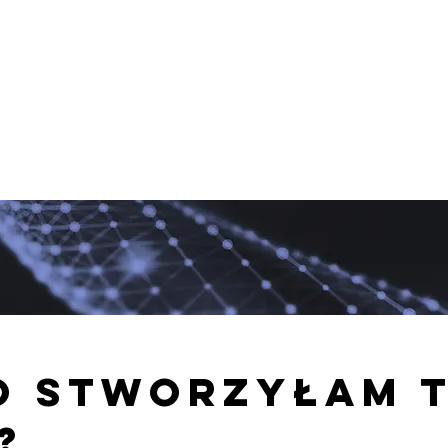
o stworzyłam 
?