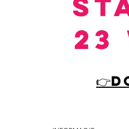
ST
23
👉d