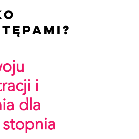
ko
stępami?
woju
acji i
ia dla
 stopnia