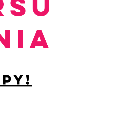
RSU
nia
upy!