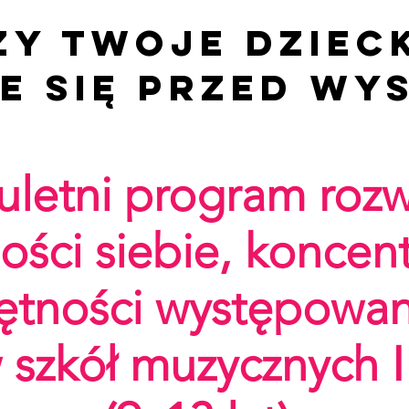
zy Twoje dziec
e się przed wy
letni program roz
ści siebie, koncentr
ętności występowan
 szkół muzycznych I