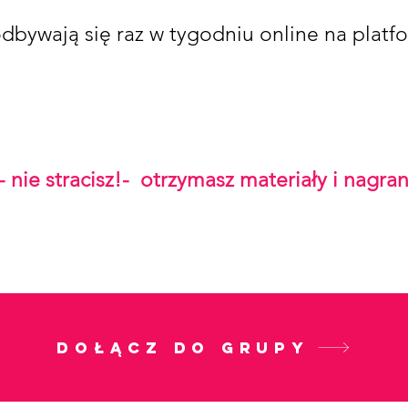
dbywają się raz w tygodniu online na plat
 - nie stracisz!- otrzymasz materiały i nagran
Dołącz do grupy