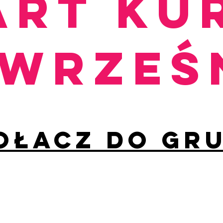
ART KU
 wrześ
ołacz do gr