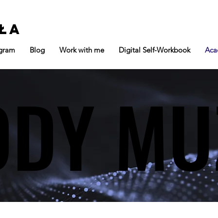
ła
gram
Blog
Work with me
Digital Self-Workbook
Aca
ODY MU
ODY MU